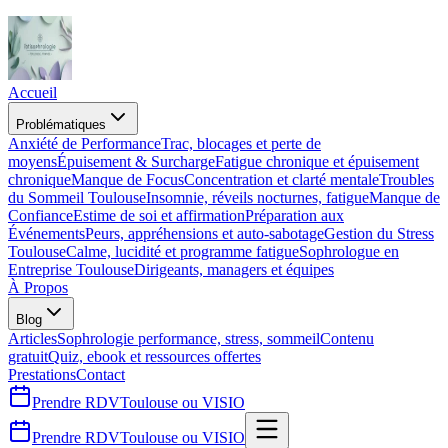
Accueil
Problématiques
Anxiété de Performance
Trac, blocages et perte de
moyens
Épuisement & Surcharge
Fatigue chronique et épuisement
chronique
Manque de Focus
Concentration et clarté mentale
Troubles
du Sommeil Toulouse
Insomnie, réveils nocturnes, fatigue
Manque de
Confiance
Estime de soi et affirmation
Préparation aux
Événements
Peurs, appréhensions et auto-sabotage
Gestion du Stress
Toulouse
Calme, lucidité et programme fatigue
Sophrologue en
Entreprise Toulouse
Dirigeants, managers et équipes
À Propos
Blog
Articles
Sophrologie performance, stress, sommeil
Contenu
gratuit
Quiz, ebook et ressources offertes
Prestations
Contact
Prendre RDV
Toulouse ou VISIO
Prendre
RDV
Toulouse ou VISIO