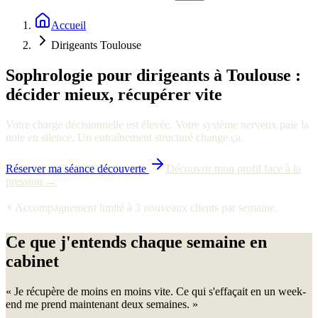
Accueil
Dirigeants Toulouse
Sophrologie pour dirigeants à Toulouse :
décider mieux, récupérer vite
Votre charge décisionnelle est élevée. Votre système nerveux paie la
note en silence. Un entraînement structuré change ça.
Réserver ma séance découverte
Découvrir mon profil face à la
pression →
⚡ Accompagnement limité à 3 nouveaux clients par semaine.
Ce que j'entends chaque semaine en
cabinet
«
Je récupère de moins en moins vite. Ce qui s'effaçait en un week-
end me prend maintenant deux semaines.
»