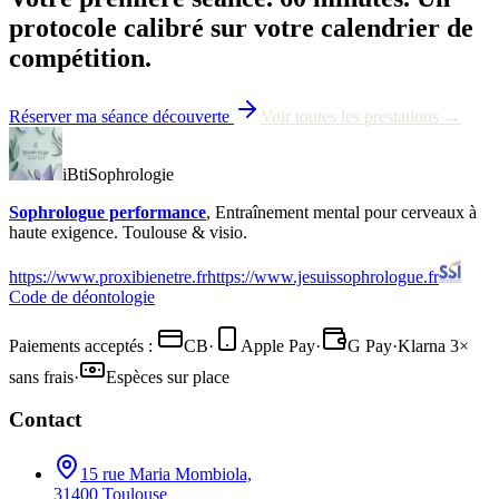
protocole calibré sur votre calendrier de
compétition.
Réserver ma séance découverte
Voir toutes les prestations →
iBtiSophrologie
Sophrologue performance
, Entraînement mental pour cerveaux à
haute exigence. Toulouse & visio.
https://www.proxibienetre.fr
https://www.jesuissophrologue.fr
Code de déontologie
Paiements acceptés :
CB
·
Apple Pay
·
G Pay
·
Klarna 3×
sans frais
·
Espèces sur place
Contact
15 rue Maria Mombiola,
31400 Toulouse