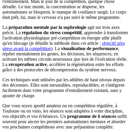
l'entraînement. Mais le jour de la compétition, quelque chose
déraille. Le trac monte, la concentration se disperse, les
automatismes se bloquent, le manque de confiance surgit. Le corps
était prêt, lui, mais le cerveau n'a pas suivi le même programme.
La
préparation mentale par la sophrologie
agit sur trois axes
précis. La
régulation du stress compétitif
, apprendre à transformer
l'activation physiologique pré-compétition en énergie utile plutôt
qu'en blocage (je détaille la méthode dans cet article :
objectif zéro
stress avant la compétition
). La
visualisation de performance
,
répéter mentalement les gestes, les décisions, les séquences, en
activant les mêmes circuits neuronaux que lors de l'exécution réelle.
La
récupération active
, accélérer la régénération entre les efforts
grâce à des protocoles de décompression du système nerveux.
Ces techniques sont utilisées par les athlètes de haut niveau depuis
des décennies. Elles sont mesurables, reproductibles, et s'intègrent
facilement dans votre programme d'entraînement existant, sans y
ajouter de charge.
Que vous soyez sportif amateur ou en compétition régulière, à
Toulouse ou en visio, les séances sont adaptées à votre discipline,
vos objectifs et vos échéances. Un
programme de 6 séances
suffit
souvent pour ancrer les premiers automatismes mentaux et aborder
vos prochaines compétitions avec une préparation complète.