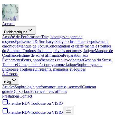
Accueil
Problématiques
Anxiété de Performance
Trac, blocages et perte de
moyens
Épuisement & Surcharge
Fatigue chronique et épuisement
chronique
Manque de Focus
Concentration et clarté mentale
Troubles
du Sommeil Toulouse
Insomnie, réveils nocturnes, fatigue
Manque de
Confiance
Estime de soi et affirmation
Préparation aux
Événements
Peurs, appréhensions et auto-sabotage
Gestion du Stress
Toulouse
Calme, lucidité et programme fatigue
Sophrologue en
Entreprise Toulouse
Dirigeants, managers et équipes
À Propos
Blog
Articles
Sophrologie performance, stress, sommeil
Contenu
gratuit
Quiz, ebook et ressources offertes
Prestations
Contact
Prendre RDV
Toulouse ou VISIO
Prendre
RDV
Toulouse ou VISIO