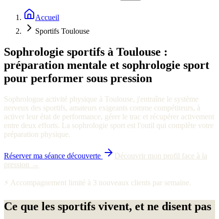
Accueil
Sportifs Toulouse
Sophrologie sportifs à Toulouse :
préparation mentale et sophrologie sport
pour performer sous pression
Sophrologue activité physique à Toulouse, j'entraîne le système
nerveux des sportifs, amateurs exigeants comme compétiteurs, à
activer leur état de performance, gérer le trac et récupérer activement
entre deux efforts. La sophrologie sport est l'outil qui complète votre
préparation physique.
Réserver ma séance découverte
Découvrir mon profil face à la
pression →
⚡ Accompagnement limité à 3 nouveaux clients par semaine.
Ce que les sportifs vivent, et ne disent pas